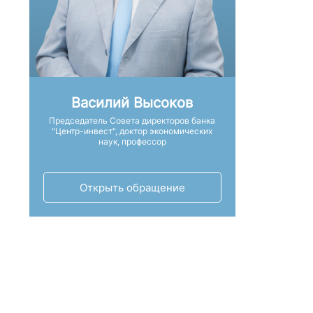
Василий Высоков
Председатель Совета директоров банка
"Центр-инвест", доктор экономических
наук, профессор
Открыть обращение