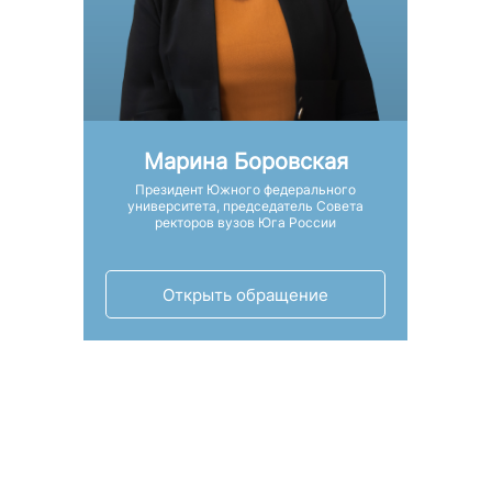
Марина Боровская
Президент Южного федерального
университета, председатель Совета
ректоров вузов Юга России
Открыть обращение