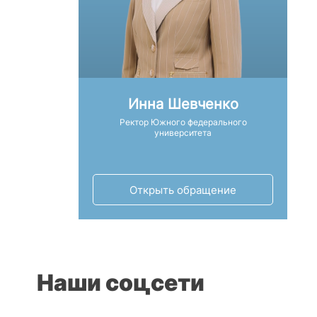
Инна Шевченко
Ректор Южного федерального
университета
Открыть обращение
Наши соцсети